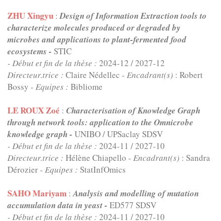
ZHU Xingyu
:
Design of Information Extraction tools to
characterize molecules produced or degraded by
microbes and applications to plant-fermented food
ecosystems -
STIC
- Début et fin de la thèse :
2024-12
/
2027-12
Directeur.trice :
Claire Nédellec -
Encadrant(s)
: Robert
Bossy -
Equipes :
Bibliome
LE ROUX Zoé
:
Characterisation of Knowledge Graph
through network tools: application to the Omnicrobe
knowledge graph -
UNIBO / UPSaclay SDSV
- Début et fin de la thèse :
2024-11
/
2027-10
Directeur.trice :
Hélène Chiapello -
Encadrant(s)
: Sandra
Dérozier -
Equipes :
StatInfOmics
SAHO Mariyam
:
Analysis and modelling of mutation
accumulation data in yeast -
ED577 SDSV
- Début et fin de la thèse :
2024-11
/
2027-10