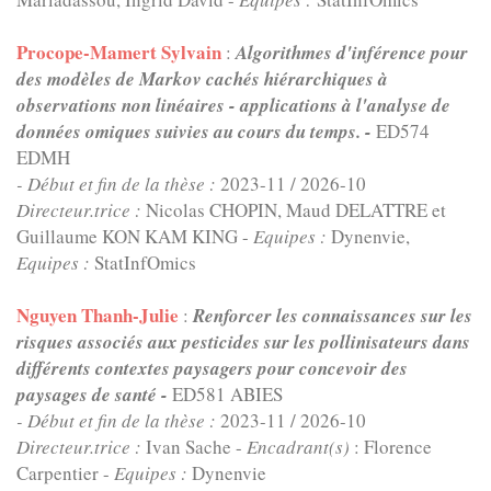
Procope-Mamert Sylvain
:
Algorithmes d'inférence pour
des modèles de Markov cachés hiérarchiques à
observations non linéaires - applications à l'analyse de
données omiques suivies au cours du temps. -
ED574
EDMH
- Début et fin de la thèse :
2023-11
/
2026-10
Directeur.trice :
Nicolas CHOPIN, Maud DELATTRE et
Guillaume KON KAM KING -
Equipes :
Dynenvie,
Equipes :
StatInfOmics
Nguyen Thanh-Julie
:
Renforcer les connaissances sur les
risques associés aux pesticides sur les pollinisateurs dans
différents contextes paysagers pour concevoir des
paysages de santé -
ED581 ABIES
- Début et fin de la thèse :
2023-11
/
2026-10
Directeur.trice :
Ivan Sache -
Encadrant(s)
: Florence
Carpentier -
Equipes :
Dynenvie