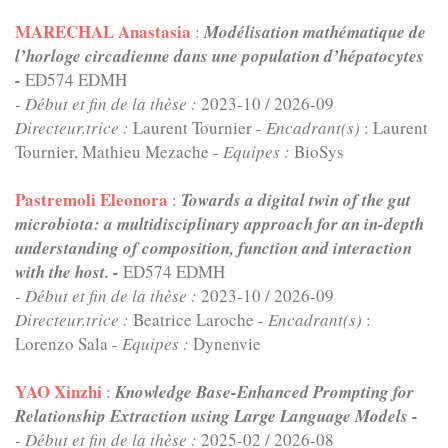
MARECHAL Anastasia
:
Modélisation mathématique de
l’horloge circadienne dans une population d’hépatocytes
-
ED574 EDMH
- Début et fin de la thèse :
2023-10
/
2026-09
Directeur.trice :
Laurent Tournier -
Encadrant(s)
: Laurent
Tournier, Mathieu Mezache -
Equipes :
BioSys
Pastremoli Eleonora
:
Towards a digital twin of the gut
microbiota: a multidisciplinary approach for an in-depth
understanding of composition, function and interaction
with the host. -
ED574 EDMH
- Début et fin de la thèse :
2023-10
/
2026-09
Directeur.trice :
Beatrice Laroche -
Encadrant(s)
:
Lorenzo Sala -
Equipes :
Dynenvie
YAO Xinzhi
:
Knowledge Base-Enhanced Prompting for
Relationship Extraction using Large Language Models -
- Début et fin de la thèse :
2025-02
/
2026-08