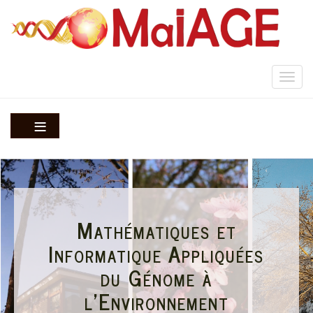
Aller
au
contenu
principal
Togg
navi
Mathématiques et
Informatique Appliquées
du Génome à
l'Environnement