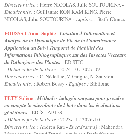
Directeur.trice :
Pierre NICOLAS, Julie SOUTOURINA -
Encadrant(s)
: Guillaume KON KAM KING, Pierre
NICOLAS, Julie SOUTOURINA -
Equipes :
StatInfOmics
FOUSSAT Anne-Sophie
:
Cotation d'Information et
Analyse de la Dynamique de Vie de la Connaissance.
Application au Suivi Temporel de Fiabilité des
Informations Bibliographiques sur des Insectes Vecteurs
de Pathogènes des Plantes -
ED STIC
- Début et fin de la thèse :
2024-10
/
2027-09
Directeur.trice :
C. Nédellec, V. Guigue, N. Sauvion -
Encadrant(s)
: Robert Bossy -
Equipes :
Bibliome
PETY Solène
:
Méthodes hologénomiques pour prendre
en compte le microbiote de l’hôte dans les évaluations
génétiques -
ED581 ABIES
- Début et fin de la thèse :
2023-11
/
2026-10
Directeur.trice :
Andrea Rau -
Encadrant(s)
: Mahendra
Mariadassou, Ingrid David -
Equipes :
StatInfOmics