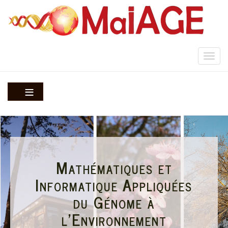
Aller
au
contenu
principal
Togg
navi
Mathématiques et
Informatique Appliquées
du Génome à
l'Environnement