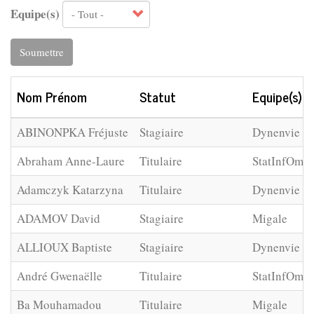
Equipe(s)
Soumettre
Nom Prénom
Statut
Equipe(s)
ABINONPKA Fréjuste
Stagiaire
Dynenvie
Abraham Anne-Laure
Titulaire
StatInfOmic
Adamczyk Katarzyna
Titulaire
Dynenvie
ADAMOV David
Stagiaire
Migale
ALLIOUX Baptiste
Stagiaire
Dynenvie
André Gwenaëlle
Titulaire
StatInfOmic
Ba Mouhamadou
Titulaire
Migale