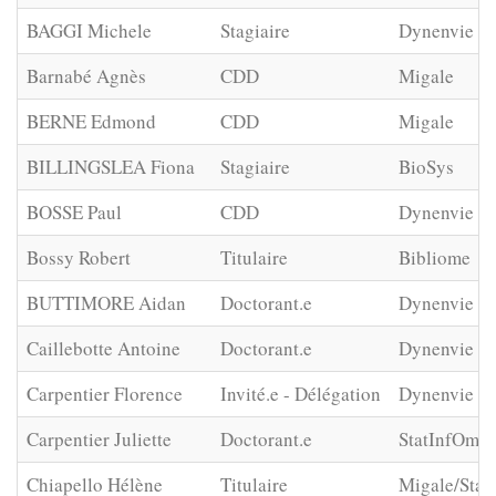
BAGGI Michele
Stagiaire
Dynenvie
Barnabé Agnès
CDD
Migale
BERNE Edmond
CDD
Migale
BILLINGSLEA Fiona
Stagiaire
BioSys
BOSSE Paul
CDD
Dynenvie
Bossy Robert
Titulaire
Bibliome
BUTTIMORE Aidan
Doctorant.e
Dynenvie
Caillebotte Antoine
Doctorant.e
Dynenvie
Carpentier Florence
Invité.e - Délégation
Dynenvie
Carpentier Juliette
Doctorant.e
StatInfOmic
Chiapello Hélène
Titulaire
Migale/Stat