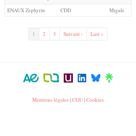
ENAUX Zephyrin
CDD
Migale
Pagination
Page
1
Page
2
Page
3
Page
Suivant ›
Dernière
Last »
courante
suivante
page
Mentions légales
|
CGU
|
Cookies