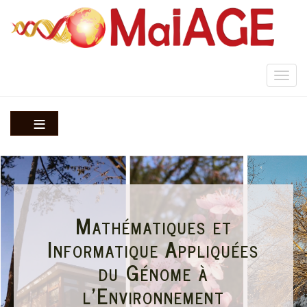
Aller
au
contenu
principal
Togg
navi
Mathématiques et
Informatique Appliquées
du Génome à
l'Environnement