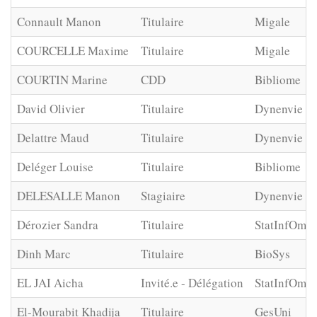
Connault Manon
Titulaire
Migale
COURCELLE Maxime
Titulaire
Migale
COURTIN Marine
CDD
Bibliome
David Olivier
Titulaire
Dynenvie
Delattre Maud
Titulaire
Dynenvie
Deléger Louise
Titulaire
Bibliome
DELESALLE Manon
Stagiaire
Dynenvie
Dérozier Sandra
Titulaire
StatInfOmic
Dinh Marc
Titulaire
BioSys
EL JAI Aicha
Invité.e - Délégation
StatInfOmic
El-Mourabit Khadija
Titulaire
GesUni