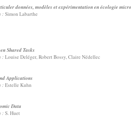
rticuler données, modèles et expérimentation en écologie micr
n :
Simon Labarthe
en Shared Tasks
n :
Louise Deléger, Robert Bossy, Claire Nédellec
and Applications
n :
Estelle Kuhn
nomic Data
n :
S. Huet