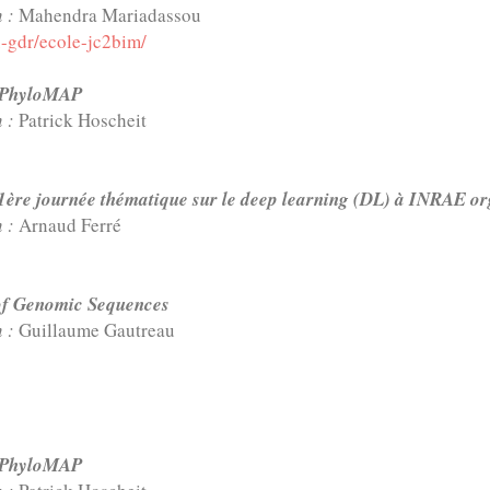
n :
Mahendra Mariadassou
u-gdr/ecole-jc2bim/
u PhyloMAP
n :
Patrick Hoscheit
1ère journée thématique sur le deep learning (DL) à INRAE or
n :
Arnaud Ferré
 of Genomic Sequences
n :
Guillaume Gautreau
u PhyloMAP