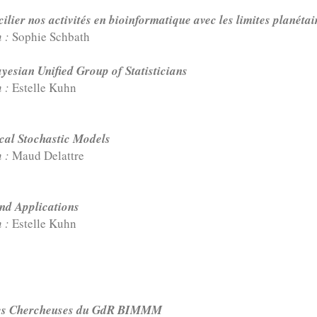
ier nos activités en bioinformatique avec les limites planétai
n :
Sophie Schbath
yesian Unified Group of Statisticians
n :
Estelle Kuhn
cal Stochastic Models
n :
Maud Delattre
and Applications
n :
Estelle Kuhn
unes Chercheuses du GdR BIMMM