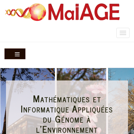
Aller
au
contenu
principal
Togg
navi
Mathématiques et
Informatique Appliquées
du Génome à
l'Environnement