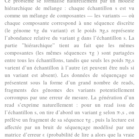
Ce problème se formalise naturellement par un modèle
hiérarchique de mélange : chaque échantillon s est vu
comme un mélange de composantes — les variants — où
chaque composante correspond à une séquence discrète
(le génome τg du variant) et le poids πg,s représente
l’abondance relative du variant g dans l’échantillon s. La
partie ”hiérarchique” tient au fait que les mêmes
composantes (les mêmes séquences τg ) sont partagées
entre tous les échantillons, tandis que seuls les poids πg,s
varient d’un échantillon à l’autre (et peuvent être nuls si
un variant est absent). Les données de séquençage se
présentent sous la forme d’un grand nombre de reads,
fragments des génomes des variants potentiellement
corrompus par une erreur de mesure. La génération d’un
read s’exprime naturellement : pour un read issu de
l’échantillon s, on tire d’abord un variant g selon π·,s , on
prélève un fragment de sa séquence τg , puis la lecture est
affectée par un bruit de séquençage modélisé par une
matrice d’erreur ε (probabilité de lire a alors que la vraie