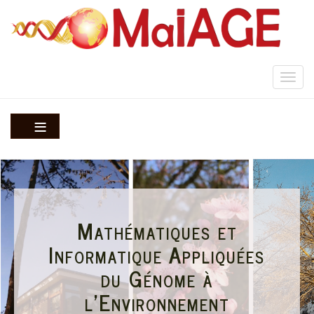
Aller
au
contenu
principal
Togg
navi
Mathématiques et
Informatique Appliquées
du Génome à
l'Environnement