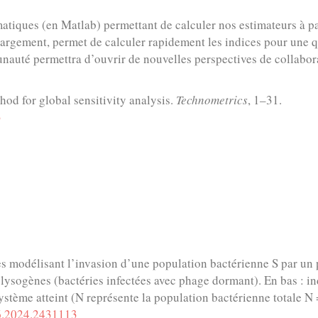
tiques (en Matlab) permettant de calculer nos estimateurs à p
rgement, permet de calculer rapidement les indices pour une q
munauté permettra d’ouvrir de nouvelles perspectives de collabor
od for global sensitivity analysis.
Technometrics
, 1–31.
3
les modélisant l’invasion d’une population bactérienne S par un
e lysogènes (bactéries infectées avec phage dormant). En bas : 
 système atteint (N représente la population bactérienne totale 
06.2024.2431113