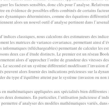
inguer les facteurs sensibles, donc clés pour l’analyse. Relative
ttre en évidence de possibles effets combinés de certains facteur
èmes dynamiques déterministes, comme des équations différentie
viennent alors un nouvel outil d’analyse pertinent dans l’arsena
 d’indices classiques, nous calculons des estimateurs des indice
ment les matrices de variance-covariance, permettant ainsi d’év
informatiques (téléchargeables) permettant de calculer les esti
ons deux cas d’étude distincts. Le premier est un réseau Bool
 permettent alors d’approcher l’ordre de grandeur des vitesses de
s. Le second est un système différentiel modélisant l’invasion
 peuvent alors fournir des indications précieuses sur la dyna
der du type d’équilibre atteint par le système (invasion ou non 
s en mathématiques appliquées aux spécialités bien différentes :
ces deux domaines. En particulier, l’utilisation judicieuse d’ind
it permettre d’analyser des modèles mathématiques variés, dans