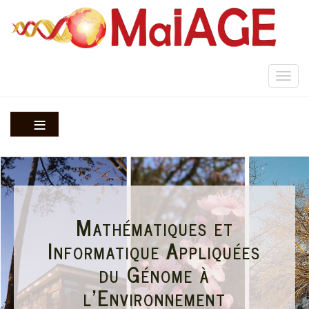
Aller
au
contenu
principal
Togg
navi
Mathématiques et
Informatique Appliquées
du Génome à
l'Environnement